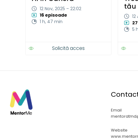
tău 
12 Nov, 2025 – 22:02
16 episoade
12
1 h, 47 min
27
5 
Solicită acces
Contac
Email
mentoratmd
Website
www.mentor