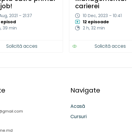
job!
carierei
 Aug, 2021 – 21:37
10 Dec, 2023 – 10:41
 episod
12 episoade
h, 39 min
2 h, 32 min
Solicită acces
Solicită acces
te
Navigate
Acasă
@gmail.com
Cursuri
me.md