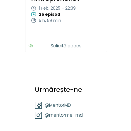
1 Feb, 2025 – 22:39
25 episod
5 h, 59 min
Solicită acces
Urmărește-ne
@MentorMD
@mentorme_md